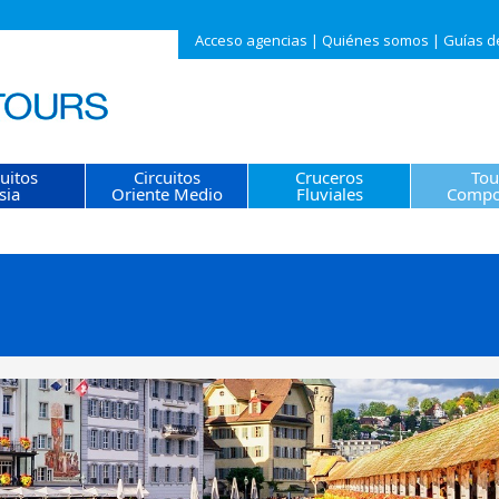
Acceso agencias
|
Quiénes somos
|
Guías d
cuitos
Circuitos
Cruceros
Tou
sia
Oriente Medio
Fluviales
Compo