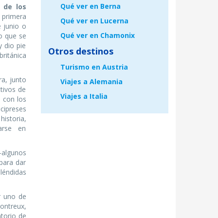
Qué ver en Berna
 de los
a primera
Qué ver en Lucerna
 junio o
Qué ver en Chamonix
cio que se
 dio pie
Otros destinos
ritánica
Turismo en Austria
ra, junto
Viajes a Alemania
tivos de
Viajes a Italia
, con los
cipreses
istoria,
arse en
algunos
 para dar
léndidas
r uno de
ontreux,
ntorio de