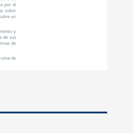
so por el
ijo sobre
 sobre un
miento y
ar de sus
poemas de
a cima de