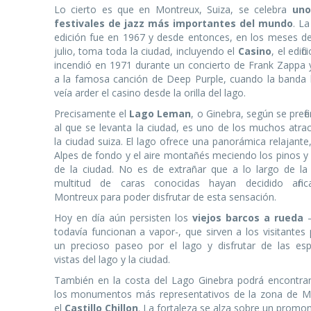
Lo cierto es que en Montreux, Suiza, se celebra
uno
festivales de jazz más importantes del mundo
. L
edición fue en 1967 y desde entonces, en los meses de
julio, toma toda la ciudad, incluyendo el
Casino
, el edifi
incendió en 1971 durante un concierto de Frank Zappa y
a la famosa canción de Deep Purple, cuando la banda b
veía arder el casino desde la orilla del lago.
Precisamente el
Lago Leman
, o Ginebra, según se prefie
al que se levanta la ciudad, es uno de los muchos atrac
la ciudad suiza. El lago ofrece una panorámica relajante
Alpes de fondo y el aire montañés meciendo los pinos y 
de la ciudad. No es de extrañar que a lo largo de la h
multitud de caras conocidas hayan decidido afinc
Montreux para poder disfrutar de esta sensación.
Hoy en día aún persisten los
viejos barcos a rueda
–
todavía funcionan a vapor-, que sirven a los visitantes
un precioso paseo por el lago y disfrutar de las esp
vistas del lago y la ciudad.
También en la costa del Lago Ginebra podrá encontra
los monumentos más representativos de la zona de M
el
Castillo Chillon
. La fortaleza se alza sobre un promo