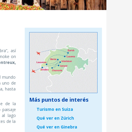
ra”, así
Smoke on
ntreux,
el mundo
n uno de
za, hasta
Más puntos de interés
te de la
Turismo en Suiza
o paisaje
 al lago
Qué ver en Zúrich
tes de la
Qué ver en Ginebra