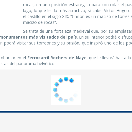
rocas, en una posición estratégica para controlar el pa
lago, lo que le da más atractivo, si cabe. Víctor Hugo d
el castillo en el siglo XIX: “Chillon es un macizo de torres
macizo de rocas”.
Se trata de una fortaleza medieval que, por su emplaza
 monumentos más visitados del país
. En su interior podrá disfrut
én podrá visitar sus torreones y su prisión, que inspiró uno de los 
embarcar en el
Ferrocarril Rochers de Naye
, que le llevará hasta l
stas del panorama helvético.
Contacto
Legal
Contacte con nosotros
Condiciones generales
Ayudas en destino
Aviso Legal