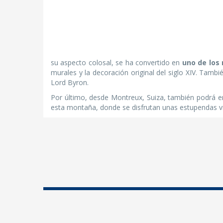
su aspecto colosal, se ha convertido en
uno de los
murales y la decoración original del siglo XIV. Tambi
Lord Byron.
Por último, desde Montreux, Suiza, también podrá 
esta montaña, donde se disfrutan unas estupendas vi
Panavisión Tours
Viaja con Nosotros
Quiénes somos
Guías de Viaje
Notas prensa
Enlaces de Interés