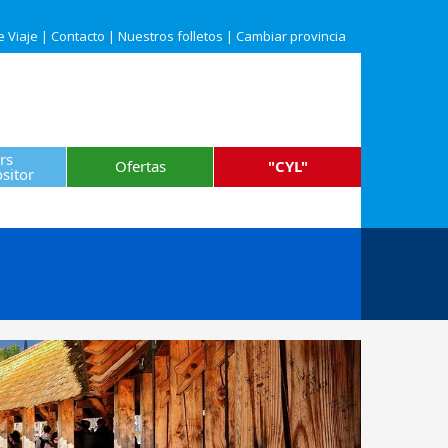
e Viaje
|
Contacto
|
Nuestros folletos
|
Cambiar provincia
rs
Ofertas
"CYL"
sitor