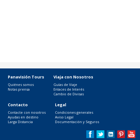
Panavisión Tours
Viaja con Nosotros
Quiénes somos
Guías de Viaje
Notas prensa
Enlaces de Interés
Cambio de Divisas
Contacto
Legal
Contacte con nosotros
Condiciones generales
Ayudas en destino
Aviso Legal
Larga Distancia
Documentación y Seguros