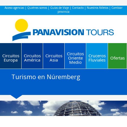
Acceso agencias
|
Quiénes somos
|
Guías de Viaje
|
Contacto
|
Nuestros folletos
|
Cambiar
provincia
Circuitos
Circuitos
Circuitos
Circuitos
Cruceros
Oriente
Ofertas
Europa
América
Asia
Fluviales
Medio
Turismo en Núremberg