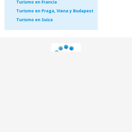
Turismo en Francia
Turismo en Praga, Viena y Budapest
Turismo en Suiza
Panavisión Tours
Viaja con Nosotros
Quiénes somos
Guías de Viaje
Notas prensa
Enlaces de Interés
Cambio de Divisas
Contacto
Legal
Contacte con nosotros
Condiciones generales
Ayudas en destino
Aviso Legal
Larga Distancia
Documentación y Seguros