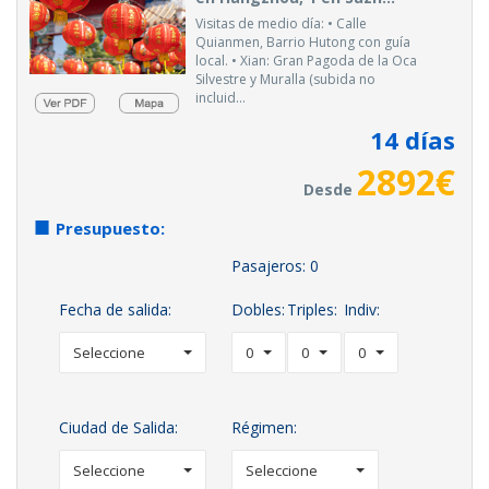
Visitas de medio día: • Calle
Quianmen, Barrio Hutong con guía
local. • Xian: Gran Pagoda de la Oca
Silvestre y Muralla (subida no
incluid...
14
días
2892
€
Desde
Presupuesto:
Pasajeros:
0
Fecha de salida:
Dobles:
Triples:
Indiv:
Seleccione
0
0
0
Ciudad de Salida:
Régimen:
Seleccione
Seleccione