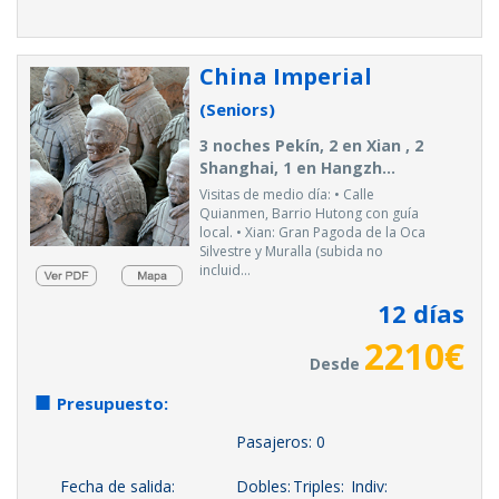
China Imperial
(Seniors)
3 noches Pekín, 2 en Xian , 2
Shanghai, 1 en Hangzh...
Visitas de medio día: • Calle
Quianmen, Barrio Hutong con guía
local. • Xian: Gran Pagoda de la Oca
Silvestre y Muralla (subida no
incluid...
12
días
2210
€
Desde
Presupuesto:
Pasajeros:
0
Fecha de salida:
Dobles:
Triples:
Indiv: