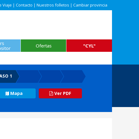
e Viaje
|
Contacto
|
Nuestros folletos
|
Cambiar provincia
rs
Ofertas
"CYL"
sitor
ASO 1
Mapa
Ver PDF