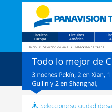
Circuitos
Circuitos
Cir
Europa
América
A
Inicio
Selección de viaje
Selección de fecha
Todo lo mejor de C
3 noches Pekín, 2 en Xian, 
Guilin y 2 en Shanghai,
Seleccione su ciudad de sal