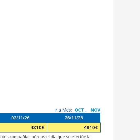
Ir a Mes:
OCT
,
NOV
02/11/26
26/11/26
4810
€
4810
€
rentes compañías aéreas el día que se efectúe la