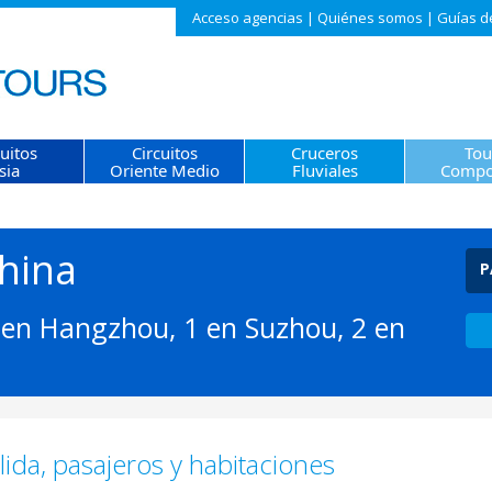
Acceso agencias
|
Quiénes somos
|
Guías d
cuitos
Circuitos
Cruceros
Tou
sia
Oriente Medio
Fluviales
Compo
hina
P
1 en Hangzhou, 1 en Suzhou, 2 en
ida, pasajeros y habitaciones