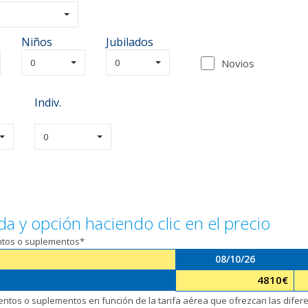
Niños
Jubilados
0
0
Novios
Indiv.
0
da y opción haciendo clic en el precio
entos o suplementos*
08/10/26
4810
€
uentos o suplementos en función de la tarifa aérea que ofrezcan las dife