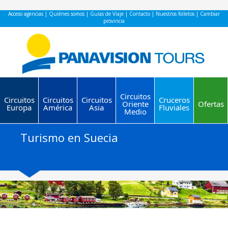
Acceso agencias
|
Quiénes somos
|
Guías de Viaje
|
Contacto
|
Nuestros folletos
|
Cambiar
provincia
Circuitos
Circuitos
Circuitos
Circuitos
Cruceros
Oriente
Ofertas
Europa
América
Asia
Fluviales
Medio
Turismo en Suecia