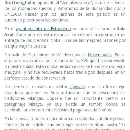
Drottningholm
, apodado el “Versalles sueco”, actual residencia
de los monarcas suecos y Patrimonio de la Humanidad por la
UNESCO. Pasear por los jardines de este palacio es un
auténtico placer para los sentidos.
En el
ayuntamiento de Estocolmo
encontrará la famosa
Sala
Azul
. Cada año en esta estancia se celebra la ceremonia de
entrega de los premios Nobel, una de las mejores razones por
las que viajar a Suecia.
Sin salir de Estocolmo podrá descubrir el
Museo Vasa
. En su
interior encontrará el único barco del s. XVII que ha sobrevivido
a nuestros días. Esta colosal embarcación se hundió en su viaje
inaugural, y no fue recuperada hasta tres siglos después, en un
perfecto estado de conservación.
No pierda la ocasión de visitar
Uppsala
, que le ofrece algo
novedoso que ver en Suecia: turismo que le descubrirá las
tradiciones vikingas. Uppsala fue un importante centro de
peregrinaje vikingo, ya que existía un templo donde se
celebraba una importante festividad pagana cada 9 años.
En la Uppsala moderna encontrará una soberbia catedral gótica,
construida en ladrillo. Sus bermejas torres se alzan hasta 119