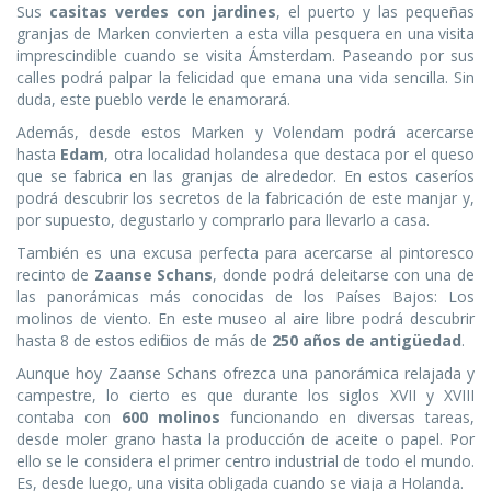
Sus
casitas verdes con jardines
, el puerto y las pequeñas
granjas de Marken convierten a esta villa pesquera en una visita
imprescindible cuando se visita Ámsterdam. Paseando por sus
calles podrá palpar la felicidad que emana una vida sencilla. Sin
duda, este pueblo verde le enamorará.
Además, desde estos Marken y Volendam podrá acercarse
hasta
Edam
, otra localidad holandesa que destaca por el queso
que se fabrica en las granjas de alrededor. En estos caseríos
podrá descubrir los secretos de la fabricación de este manjar y,
por supuesto, degustarlo y comprarlo para llevarlo a casa.
También es una excusa perfecta para acercarse al pintoresco
recinto de
Zaanse Schans
, donde podrá deleitarse con una de
las panorámicas más conocidas de los Países Bajos: Los
molinos de viento. En este museo al aire libre podrá descubrir
hasta 8 de estos edificios de más de
250 años de antigüedad
.
Aunque hoy Zaanse Schans ofrezca una panorámica relajada y
campestre, lo cierto es que durante los siglos XVII y XVIII
contaba con
600 molinos
funcionando en diversas tareas,
desde moler grano hasta la producción de aceite o papel. Por
ello se le considera el primer centro industrial de todo el mundo.
Es, desde luego, una visita obligada cuando se viaja a Holanda.