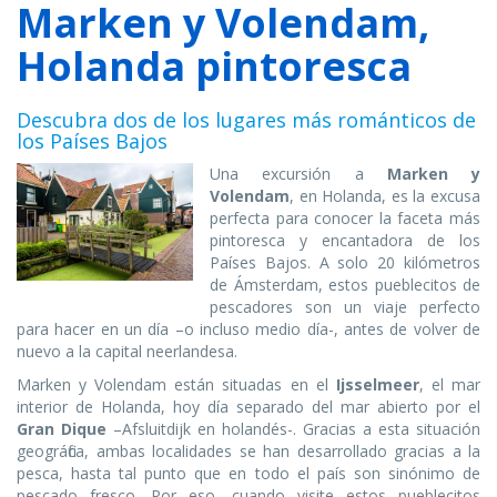
Marken y Volendam,
Holanda pintoresca
Descubra dos de los lugares más románticos de
los Países Bajos
Una excursión a
Marken y
Volendam
, en Holanda, es la excusa
perfecta para conocer la faceta más
pintoresca y encantadora de los
Países Bajos. A solo 20 kilómetros
de Ámsterdam, estos pueblecitos de
pescadores son un viaje perfecto
para hacer en un día –o incluso medio día-, antes de volver de
nuevo a la capital neerlandesa.
Marken y Volendam están situadas en el
Ijsselmeer
, el mar
interior de Holanda, hoy día separado del mar abierto por el
Gran Dique
–Afsluitdijk en holandés-. Gracias a esta situación
geográfica, ambas localidades se han desarrollado gracias a la
pesca, hasta tal punto que en todo el país son sinónimo de
pescado fresco. Por eso, cuando visite estos pueblecitos