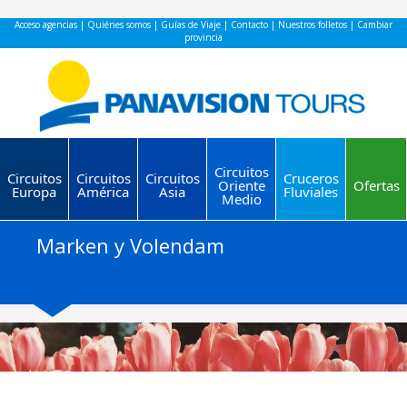
Acceso agencias
|
Quiénes somos
|
Guías de Viaje
|
Contacto
|
Nuestros folletos
|
Cambiar
provincia
Circuitos
Circuitos
Circuitos
Circuitos
Cruceros
Oriente
Ofertas
Europa
América
Asia
Fluviales
Medio
Marken y Volendam