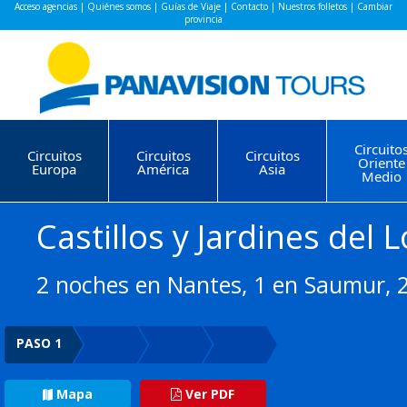
Acceso agencias
|
Quiénes somos
|
Guías de Viaje
|
Contacto
|
Nuestros folletos
|
Cambiar
provincia
Circuito
Circuitos
Circuitos
Circuitos
Oriente
Europa
América
Asia
Medio
Castillos y Jardines del L
2 noches en Nantes, 1 en Saumur, 2
PASO 1
Mapa
Ver PDF