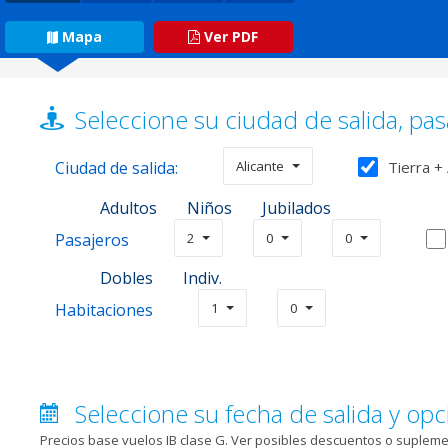
Mapa
Ver PDF
Seleccione su ciudad de salida, pas
Ciudad de salida:
Alicante
Tierra +
Adultos
Niños
Jubilados
Pasajeros
2
0
0
Dobles
Indiv.
Habitaciones
1
0
Seleccione su fecha de salida y opc
Precios base vuelos IB clase G. Ver posibles descuentos o suplem