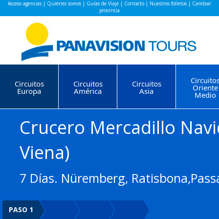
Acceso agencias
|
Quiénes somos
|
Guías de Viaje
|
Contacto
|
Nuestros folletos
|
Cambiar
provincia
Circuito
Circuitos
Circuitos
Circuitos
Oriente
Europa
América
Asia
Medio
Crucero Mercadillo Nav
Viena)
7 Días. Nüremberg, Ratisbona,Passa
PASO 1