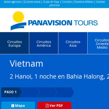
Acceso agencias
|
Quiénes somos
|
Guías de Viaje
|
Contacto
|
Nuestros folletos
|
Cambiar
provincia
Circuito
Circuitos
Circuitos
Circuitos
Oriente
Europa
América
Asia
Medio
Vietnam
2 Hanoi, 1 noche en Bahia Halong, 
PASO 1
Mapa
Ver PDF