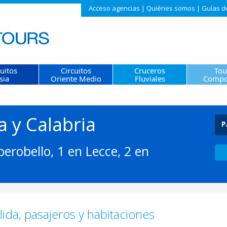
Acceso agencias
|
Quiénes somos
|
Guías d
cuitos
Circuitos
Cruceros
Tou
sia
Oriente Medio
Fluviales
Compo
ia y Calabria
P
erobello, 1 en Lecce, 2 en
ida, pasajeros y habitaciones