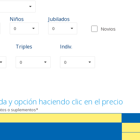
Niños
Jubilados
0
0
Novios
Triples
Indiv.
0
0
da y opción haciendo clic en el precio
entos o suplementos*