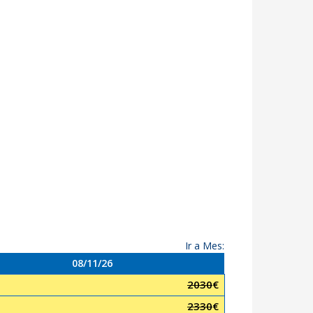
Ir a Mes:
08/11/26
2030
€
2330
€