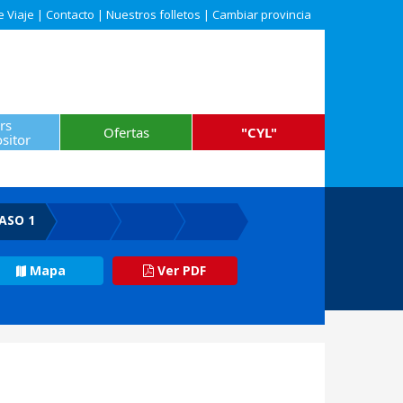
e Viaje
|
Contacto
|
Nuestros folletos
|
Cambiar provincia
rs
Ofertas
"CYL"
sitor
ASO 1
Mapa
Ver PDF