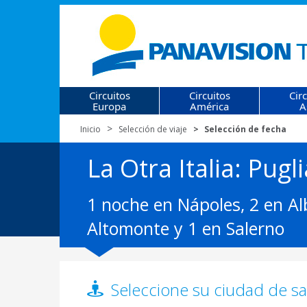
Circuitos
Circuitos
Cir
Europa
América
A
Inicio
Selección de viaje
Selección de fecha
La Otra Italia: Pugl
1 noche en Nápoles, 2 en Alb
Altomonte y 1 en Salerno
Seleccione su ciudad de sal