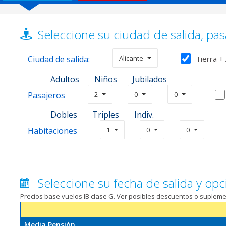
Seleccione su ciudad de salida, pas
Ciudad de salida:
Alicante
Tierra +
Adultos
Niños
Jubilados
Pasajeros
2
0
0
Dobles
Triples
Indiv.
Habitaciones
1
0
0
Seleccione su fecha de salida y opc
Precios base vuelos IB clase G. Ver posibles descuentos o suplem
Media Pensión