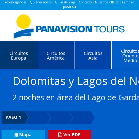
Acceso agencias
|
Quiénes somos
|
Guías de Viaje
|
Contacto
|
Nuestros folletos
|
Cambiar
provincia
Circuito
Circuitos
Circuitos
Circuitos
Oriente
Europa
América
Asia
Medio
Dolomitas y Lagos del No
2 noches en área del Lago de Garda
PASO 1
Mapa
Ver PDF