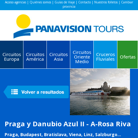
Acceso agencias
|
Quiénes somos
|
Guías de Viaje
|
Contacto
|
Nuestros folletos
|
Cambiar
provincia
Circuitos
Circuitos
Circuitos
Circuitos
Cruceros
Oriente
Ofertas
Europa
América
Asia
Fluviales
Medio
Praga y Danubio Azul II - A-Rosa Riva
Praga, Budapest, Bratislava, Viena, Linz, Salzburgo...