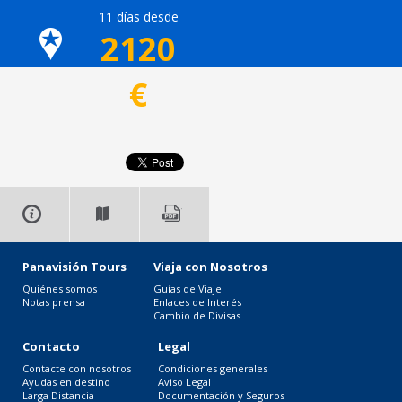
11 días desde
2120
€
Panavisión Tours
Viaja con Nosotros
Quiénes somos
Guías de Viaje
Notas prensa
Enlaces de Interés
Cambio de Divisas
Contacto
Legal
Contacte con nosotros
Condiciones generales
Ayudas en destino
Aviso Legal
Larga Distancia
Documentación y Seguros