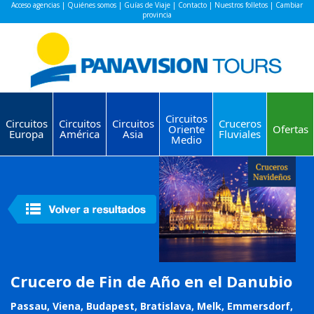
Acceso agencias
|
Quiénes somos
|
Guías de Viaje
|
Contacto
|
Nuestros folletos
|
Cambiar
provincia
Circuitos
Circuitos
Circuitos
Circuitos
Cruceros
Oriente
Ofertas
Europa
América
Asia
Fluviales
Medio
Crucero de Fin de Año en el Danubio
Passau, Viena, Budapest, Bratislava, Melk, Emmersdorf,