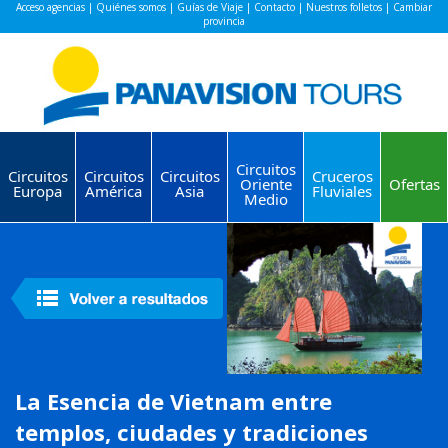
Acceso agencias
|
Quiénes somos
|
Guías de Viaje
|
Contacto
|
Nuestros folletos
|
Cambiar
provincia
Circuitos
Circuitos
Circuitos
Circuitos
Cruceros
Oriente
Ofertas
Europa
América
Asia
Fluviales
Medio
La Esencia de Vietnam entre
templos, ciudades y tradiciones