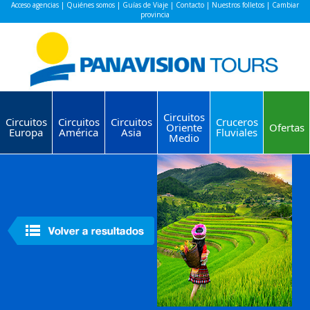
Acceso agencias
|
Quiénes somos
|
Guías de Viaje
|
Contacto
|
Nuestros folletos
|
Cambiar
provincia
Circuitos
Circuitos
Circuitos
Circuitos
Cruceros
Oriente
Ofertas
Europa
América
Asia
Fluviales
Medio