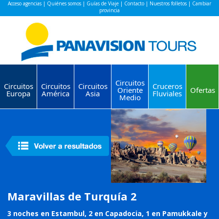
Acceso agencias
|
Quiénes somos
|
Guías de Viaje
|
Contacto
|
Nuestros folletos
|
Cambiar
provincia
Circuitos
Circuitos
Circuitos
Circuitos
Cruceros
Oriente
Ofertas
Europa
América
Asia
Fluviales
Medio
Maravillas de Turquía 2
3 noches en Estambul, 2 en Capadocia, 1 en Pamukkale y