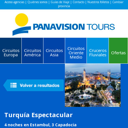
Acceso agencias
|
Quiénes somos
|
Guías de Viaje
|
Contacto
|
Nuestros folletos
|
Cambiar
provincia
Circuitos
Circuitos
Circuitos
Circuitos
Cruceros
Oriente
Ofertas
Europa
América
Asia
Fluviales
Medio
Turquía Espectacular
4 noches en Estambul, 3 Capadocia