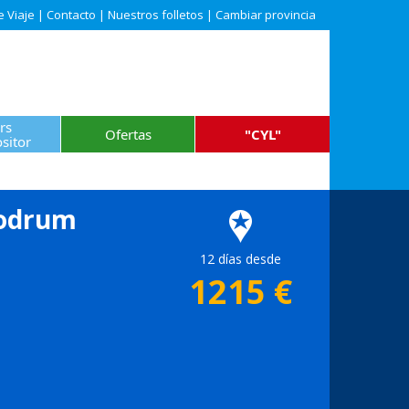
e Viaje
|
Contacto
|
Nuestros folletos
|
Cambiar provincia
rs
Ofertas
"CYL"
sitor
Bodrum
12 días desde
1215
€