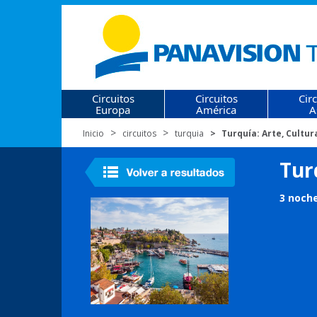
Circuitos
Circuitos
Cir
Europa
América
A
Inicio
circuitos
turquia
Turquía: Arte, Cultu
Tur
3 noche