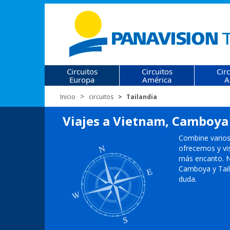
Circuitos
Circuitos
Cir
Europa
América
A
Inicio
circuitos
Tailandia
Viajes a Vietnam, Camboya 
Combine varios 
ofrecemos y vis
más encanto. N
Camboya y Tail
duda.