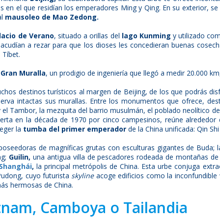
en el que residían los emperadores Ming y Qing. En su exterior, se 
al
mausoleo de Mao Zedong.
lacio de Verano
, situado a orillas del
lago Kunming
y utilizado com
acudían a rezar para que los dioses les concedieran buenas cosech
 Tíbet.
a
Gran Muralla
, un prodigio de ingeniería que llegó a medir 20.000 km
chos destinos turísticos al margen de Beijing, de los que podrás dis
nserva intactas sus murallas. Entre los monumentos que ofrece, de
y el Tambor, la mezquita del barrio musulmán, el poblado neolítico 
ierta en la década de 1970 por cinco campesinos, reúne alrededor 
teger la
tumba del primer emperador
de la China unificada: Qin Sh
oseedoras de magníficas grutas con esculturas gigantes de Buda; l
ng;
Guilin,
una antigua villa de pescadores rodeada de montañas de f
Shanghái
,
la principal metrópolis de China. Esta urbe conjuga extr
Pudong, cuyo futurista
skyline
acoge edificios como la inconfundible
más hermosas de China.
ietnam, Camboya o Tailandia