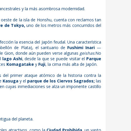
ancestrales y la más asombrosa modernidad.
 oeste de la isla de Honshu, cuenta con reclamos tan
re de Tokyo,
uno de los metros más concurridos del
ección la esencia del Japón feudal. Una característica
abellón de Plata), el santuario de
Fushimi Inari
—
to de Gion, donde aún pueden verse algunas
geishas
.No
al
lago Ashi
, desde la que se puede visitar el
Parque
ntes
Komagatake
y
Fuji
, la cima más alta de Japón.
 del primer ataque atómico de la historia contra la
de
Kasuga
y el
parque de los Ciervos Sagrados;
las
 en cuyas inmediaciones se alza un imponente castillo
ntigua del planeta.
ables atractivos, como la
Ciudad Prohibida
, un vasto