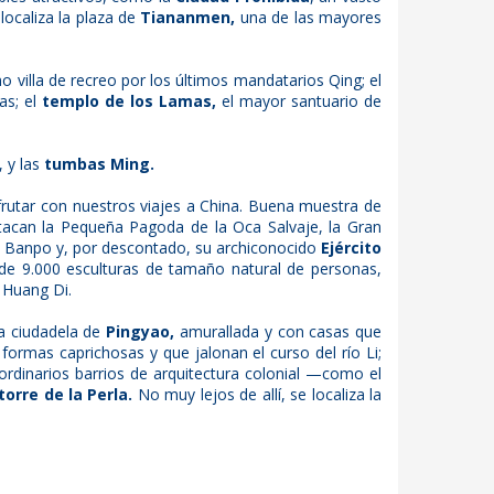
localiza la plaza de
Tiananmen,
una de las mayores
o villa de recreo por los últimos mandatarios Qing; el
as; el
templo de los Lamas,
el mayor santuario de
, y las
tumbas Ming.
frutar con nuestros viajes a China. Buena muestra de
stacan la Pequeña Pagoda de la Oca Salvaje, la Gran
de Banpo y, por descontado, su archiconocido
Ejército
de 9.000 esculturas de tamaño natural de personas,
i Huang Di.
a ciudadela de
Pingyao,
amurallada y con casas que
ormas caprichosas y que jalonan el curso del río Li;
aordinarios barrios de arquitectura colonial —como el
torre de la Perla.
No muy lejos de allí, se localiza la