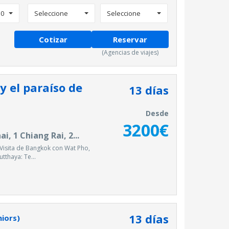
0
Seleccione
Seleccione
Cotizar
Reservar
(Agencias de viajes)
y el paraíso de
13
días
Desde
3200
€
, 1 Chiang Rai, 2...
Visita de Bangkok con Wat Pho,
utthaya: Te...
13
días
niors)