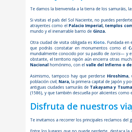
Te damos la bienvenida a la tierra de los samuráis, l
Si visitas el país del Sol Naciente, no puedes perdert
atrayentes como el
Palacio Imperial, templos como
mundo y el inenarrable barrio de
Ginza.
Otra ciudad de visita obligada es
Kioto
.
Fundada en el
que podrás constatar en monumentos como el
C
mundialmente conocido por su pasillo de
toriis
— y e
obstante, el territorio nipón aún encierra otras muc
Nacional
homónimo, con el
valle del Infierno o 
Asimismo, tampoco hay que perderse
Hiroshima
,
población civil;
Nara,
la primera capital de Japón y 
antiguas ciudades samuráis de
Takayama y Tsuma
(1586), y que también descuella por alicientes como 
Disfruta de nuestros via
Te invitamos a recorrer los principales reclamos del gi
Entre los lugares que no puede perderte, destaca la