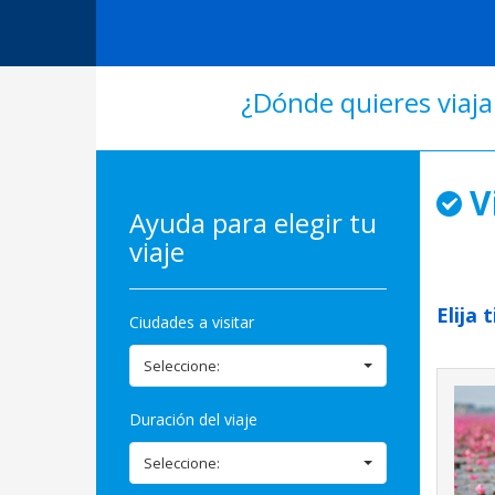
¿Dónde quieres viaja
V
Ayuda para elegir tu
viaje
Elija 
Ciudades a visitar
Seleccione:
Duración del viaje
Seleccione: