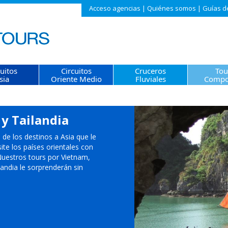
Acceso agencias
|
Quiénes somos
|
Guías d
cuitos
Circuitos
Cruceros
Tou
sia
Oriente Medio
Fluviales
Compo
y Tailandia
de los destinos a Asia que le
ite los países orientales con
uestros tours por Vietnam,
andia le sorprenderán sin