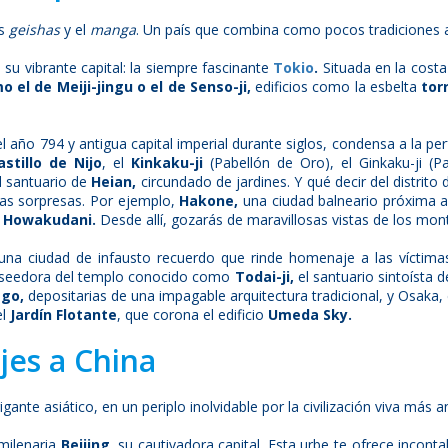
as
geishas
y el
manga
. Un país que combina como pocos tradiciones 
e su vibrante capital: la siempre fascinante
Tokio
.
Situada en la costa
 el de Meiji-jingu o el de Senso-ji,
edificios como la esbelta
tor
 año 794 y antigua capital imperial durante siglos, condensa a la perf
astillo de Nijo
, el
Kinkaku-ji
(Pabellón de Oro), el Ginkaku-ji (P
l santuario de
Heian,
circundado de jardines. Y qué decir del distri
has sorpresas. Por ejemplo,
Hakone,
una ciudad balneario próxima 
de Howakudani.
Desde allí, gozarás de maravillosas vistas de los mo
 una ciudad de infausto recuerdo que rinde homenaje a las víctimas
poseedora del templo conocido como
Todai-ji,
el santuario sintoísta 
go,
depositarias de una impagable arquitectura tradicional, y Osaka,
el
Jardín Flotante
, que corona el edificio
Umeda Sky.
jes a China
gante asiático, en un periplo inolvidable por la civilización viva más a
 milenaria
Beijing,
su cautivadora capital. Esta urbe te ofrece incont