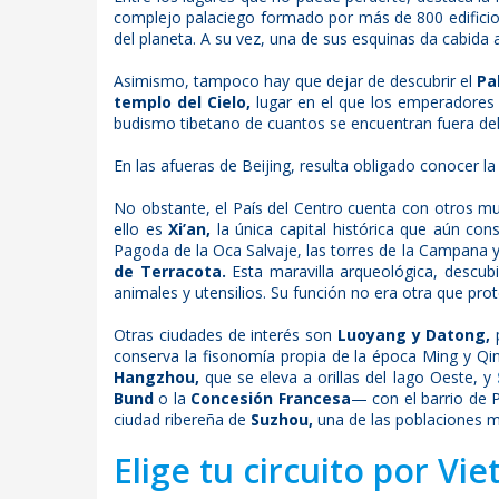
complejo palaciego formado por más de 800 edificios 
del planeta. A su vez, una de sus esquinas da cabida 
Asimismo, tampoco hay que dejar de descubrir el
Pa
templo del Cielo,
lugar en el que los emperadores 
budismo tibetano de cuantos se encuentran fuera del
En las afueras de Beijing, resulta obligado conocer l
No obstante, el País del Centro cuenta con otros mu
ello es
Xi’an,
la única capital histórica que aún co
Pagoda de la Oca Salvaje, las torres de la Campana 
de Terracota.
Esta maravilla arqueológica, descub
animales y utensilios. Su función no era otra que pro
Otras ciudades de interés son
Luoyang y Datong,
p
conserva la fisonomía propia de la época Ming y Qi
Hangzhou,
que se eleva a orillas del lago Oeste, y
Bund
o la
Concesión Francesa
— con el barrio de 
ciudad ribereña de
Suzhou,
una de las poblaciones 
Elige tu circuito por V