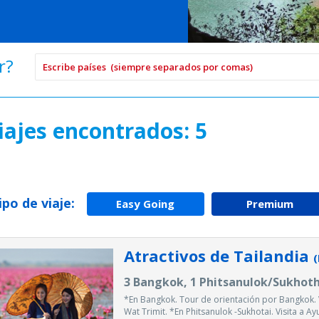
r?
iajes encontrados: 5
tipo de viaje:
Easy Going
Premium
Atractivos de Tailandia
(
3 Bangkok, 1 Phitsanulok/Sukhothai
*En Bangkok. Tour de orientación por Bangkok. 
Wat Trimit. *En Phitsanulok -Sukhotai. Visita a Ayu