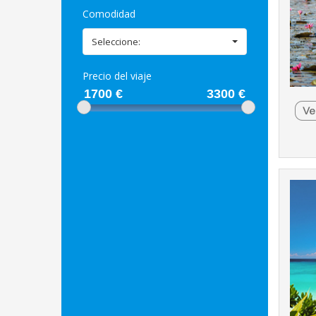
Comodidad
Seleccione:
Precio del viaje
1700
€
3300
€