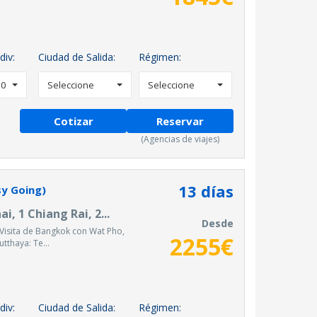
div:
Ciudad de Salida:
Régimen:
0
Seleccione
Seleccione
Cotizar
Reservar
(Agencias de viajes)
13
días
sy Going)
, 1 Chiang Rai, 2...
Desde
Visita de Bangkok con Wat Pho,
2255
€
utthaya: Te...
div:
Ciudad de Salida:
Régimen: