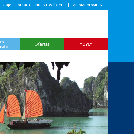
e Viaje
|
Contacto
|
Nuestros folletos
|
Cambiar provincia
rs
Ofertas
"CYL"
sitor