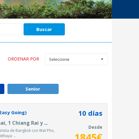
ORDENAR POR
Seleccione
Senior
10
días
Easy Going)
, 1 Chiang Rai y ...
Desde
Visita de Bangkok con Wat Pho,
1845
€
tthaya: ...