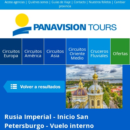
Acceso agencias
|
Quiénes somos
|
Guías de Viaje
|
Contacto
|
Nuestros folletos
|
Cambiar
provincia
Circuitos
Circuitos
Circuitos
Circuitos
Cruceros
Oriente
Ofertas
Europa
América
Asia
Fluviales
Medio
Rusia Imperial - Inicio San
Petersburgo - Vuelo interno