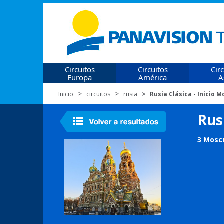
Circuitos
Circuitos
Cir
Europa
América
A
Inicio
circuitos
rusia
Rusia Clásica - Inicio 
Rusi
3 Mosc