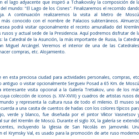
n el lago adyacente que inspiró a Tchaikovsky la composición de l
del mundo: "El Lago de los Cisnes". Finalizaremos el recorrido dand
a. A continuación realizaremos la visita al Metro de Moscú
 más conocido con el nombre de Palacios subterráneos. Almuerz
 desea podrá visitar opcionalmente el recinto amurallado del Kremlin
s rusos y actual sede de la Presidencia. Aquí podremos disfrutar de l
: la Catedral de la Asunción, la más importante de Rusia, la Catedra
n Miguel Arcángel. Veremos el interior de una de las Catedrales
hacer compras, etc. Alojamiento.
 en esta preciosa ciudad para actividades personales, compras, etc
 antiguo o visitar opcionalmente Sergueiv Posad a 65 Km. de Moscú
 interesante visita opcional a la Galería Tretiakov, uno de los má
cuya colección de iconos (s. XIV-XVIII) y cuadros de artistas rusos d
l mundo y representa la cultura rusa de todo el milenio. El museo s
ecuerda a una casita de cuentos de hadas con los colores típicos par
jo, verde y blanco, fue diseñada por el pintor Víktor Vasnetsov 
l sur del Kremlin de Moscú. Durante el siglo XX, la galería se extendi
centes, incluyendo la Iglesia de San Nicolás en Jamovniki. Un
 en el Krymsky Val, es usado para la promoción de arte ruso moderno