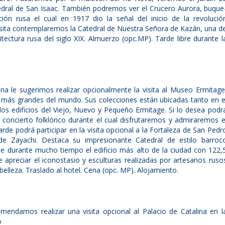
dral de San Isaac. También podremos ver el Crucero Aurora, buque
ón rusa el cual en 1917 dio la señal del inicio de la revolució
 visita contemplaremos la Catedral de Nuestra Señora de Kazán, una d
tectura rusa del siglo XIX. Almuerzo (opc.MP). Tarde libre durante l
a le sugerimos realizar opcionalmente la visita al Museo Ermitage
más grandes del mundo. Sus colecciones están ubicadas tanto en e
los edificios del Viejo, Nuevo y Pequeño Ermitage. Si lo desea podr
 concierto folklórico durante el cual disfrutaremos y admiraremos e
tarde podrá participar en la visita opcional a la Fortaleza de San Pedr
 de Zayachi. Destaca su impresionante Catedral de estilo barroc
 durante mucho tiempo el edificio más alto de la ciudad con 122,
e apreciar el iconostasio y esculturas realizadas por artesanos ruso
elleza. Traslado al hotel. Cena (opc. MP). Alojamiento.
mendamos realizar una visita opcional al Palacio de Catalina en l
o