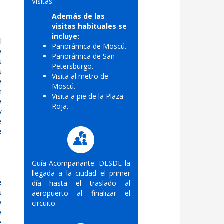
Visitas:
Además de las
visitas habituales se
incluye:
l
Panorámica de Moscú.
a
Panorámica de San
s
Petersburgo.
s
Visita al metro de
a
Moscú.
n
Visita a pie de la Plaza
a
Roja.
y
e
e
Guía Acompañante: DESDE la
llegada a la ciudad el primer
e
día hasta el traslado al
s
aeropuerto al finalizar el
a
circuito.
a
e