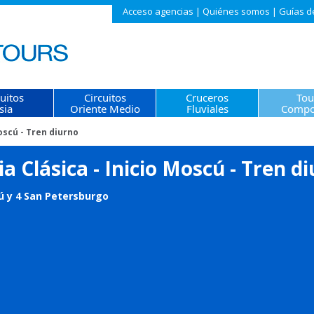
Acceso agencias
|
Quiénes somos
|
Guías d
cuitos
Circuitos
Cruceros
Tou
sia
Oriente Medio
Fluviales
Compo
Moscú - Tren diurno
a Clásica - Inicio Moscú - Tren d
ú y 4 San Petersburgo