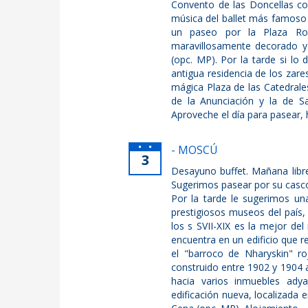
Convento de las Doncellas co
música del ballet más famoso 
un paseo por la Plaza Roj
maravillosamente decorado y
(opc. MP). Por la tarde si lo
antigua residencia de los zare
mágica Plaza de las Catedrales
de la Anunciación y la de Sa
Aproveche el día para pasear, 
- MOSCÚ
3
Desayuno buffet. Mañana libre
Sugerimos pasear por su casco
Por la tarde le sugerimos una
prestigiosos museos del país, 
los s SVII-XIX es la mejor de
encuentra en un edificio que r
el "barroco de Nharyskin" ro
construido entre 1902 y 1904 a
hacia varios inmuebles adya
edificación nueva, localizada