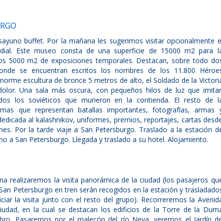
URGO
sayuno buffet. Por la mañana les sugerimos visitar opcionalmente e
ial. Este museo consta de una superficie de 15000 m2 para l
ros 5000 m2 de exposiciones temporales. Destacan, sobre todo do
, donde se encuentran escritos los nombres de los 11.800 Héroe
enorme escultura de bronce 5 metros de alto, el Soldado de la Victori
 dolor. Una sala más oscura, con pequeños hilos de luz que imita
dos los soviéticos que murieron en la contienda. El resto de l
amas que representan batallas importantes, fotografías, armas 
edicada al kalashnikov, uniformes, premios, reportajes, cartas desd
nes. Por la tarde viaje a San Petersburgo. Traslado a la estación d
tino a San Petersburgo. Llegada y traslado a su hotel. Alojamiento.
a realizaremos la visita panorámica de la ciudad (los pasajeros qu
San Petersburgo en tren serán recogidos en la estación y trasladado
iciar la visita junto con el resto del grupo). Recorreremos la Avenid
 ciudad, en la cual se destacan los edificios de la Torre de la Dum
ibro. Pasaremos por el malecón del río Neva, veremos el Jardín d