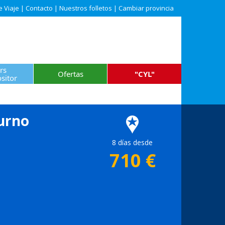
e Viaje
|
Contacto
|
Nuestros folletos
|
Cambiar provincia
rs
Ofertas
"CYL"
sitor
iurno
8 días desde
710
€