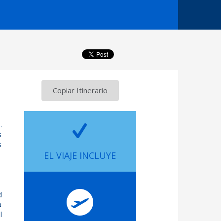
Copiar Itinerario
.
s
s
EL VIAJE INCLUYE
d
a
l