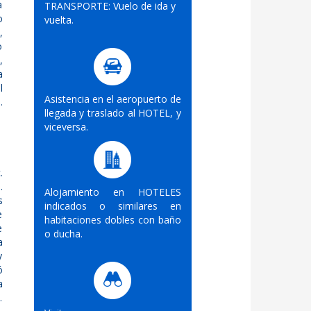
a
TRANSPORTE: Vuelo de ida y
o
vuelta.
,
o
,
a
l
Asistencia en el aeropuerto de
.
llegada y traslado al HOTEL, y
viceversa.
.
.
Alojamiento en HOTELES
s
indicados o similares en
e
habitaciones dobles con baño
e
o ducha.
a
y
ó
a
.