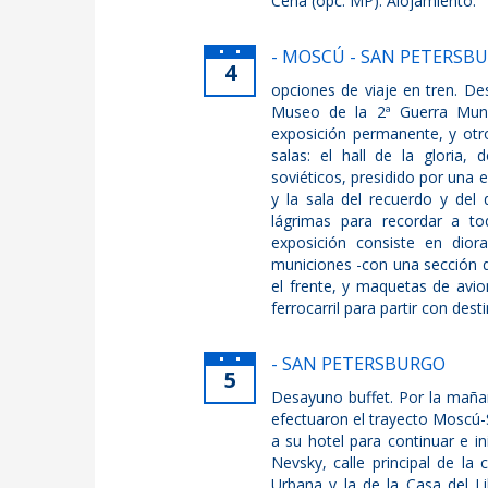
Cena (opc. MP). Alojamiento.
- MOSCÚ - SAN PETERSB
4
opciones de viaje en tren. De
Museo de la 2ª Guerra Mund
exposición permanente, y ot
salas: el hall de la gloria
soviéticos, presidido por una 
y la sala del recuerdo y del
lágrimas para recordar a to
exposición consiste en dior
municiones -con una sección d
el frente, y maquetas de avio
ferrocarril para partir con des
- SAN PETERSBURGO
5
Desayuno buffet. Por la mañan
efectuaron el trayecto Moscú-
a su hotel para continuar e in
Nevsky, calle principal de la
Urbana y la de la Casa del L