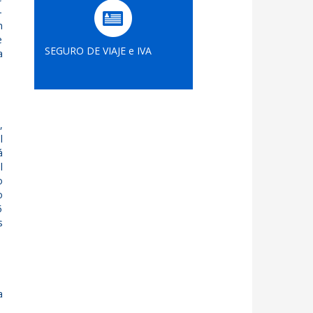
-
n
e
SEGURO DE VIAJE e IVA
a
,
l
á
l
o
o
5
s
a