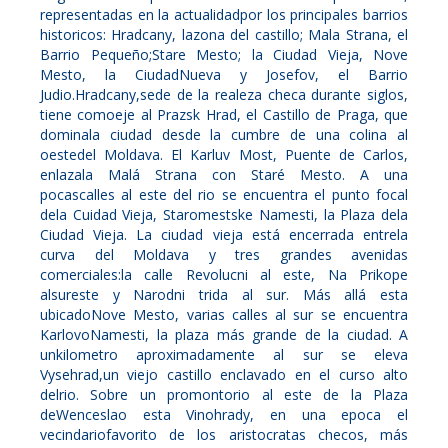
representadas en la actualidadpor los principales barrios
historicos: Hradcany, lazona del castillo; Mala Strana, el
Barrio Pequeño;Stare Mesto; la Ciudad Vieja, Nove
Mesto, la CiudadNueva y Josefov, el Barrio
Judio.Hradcany,sede de la realeza checa durante siglos,
tiene comoeje al Prazsk Hrad, el Castillo de Praga, que
dominala ciudad desde la cumbre de una colina al
oestedel Moldava. El Karluv Most, Puente de Carlos,
enlazala Malá Strana con Staré Mesto. A una
pocascalles al este del rio se encuentra el punto focal
dela Cuidad Vieja, Staromestske Namesti, la Plaza dela
Ciudad Vieja. La ciudad vieja está encerrada entrela
curva del Moldava y tres grandes avenidas
comerciales:la calle Revolucni al este, Na Prikope
alsureste y Narodni trida al sur. Más allá esta
ubicadoNove Mesto, varias calles al sur se encuentra
KarlovoNamesti, la plaza más grande de la ciudad. A
unkilometro aproximadamente al sur se eleva
Vysehrad,un viejo castillo enclavado en el curso alto
delrio. Sobre un promontorio al este de la Plaza
deWenceslao esta Vinohrady, en una epoca el
vecindariofavorito de los aristocratas checos, más