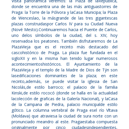
Visita panorámica veremos: la Plaza de laRepublica,
donde se encuentra una de las más antiguastorres de
Praga: la Torre de la Pólvora y laCasa Municipa; la Plaza
de Wenceslao, la másgrande de las tres gigantescas
plazas construidaspor Carlos IV para su Ciudad Nueva
(Nové Mesto).Continuaremos hacia el Puente de Carlos,
uno delos símbolos de la ciudad, del s. XIV, hoy
reservadoa los peatones. También disfrutaremos de La
PlazaVieja que es el recinto más destacado del
cascohistórico de Praga. La plaza fue fundada en el
sigloXII y en la misma han tenido lugar numerosos
acontecimientoshistóricos. El Ayuntamiento de la
PlazaVieja y el templo de la Madre de Dios de Týn son
lasedificaciones dominantes de la plaza; en este
recinto,además, se puede visitar la iglesia de San
Nicolás,de estilo barroco; el palacio de la familia
Kinski,de estilo rococó (donde se halla en la actualidad
lacolección de graficas de la Galería Nacional), y laCasa
de la Campana de Piedra, palacio municipalde estilo
gótico. La columna vertebral de Praga esel río Vltava
(Moldava) que atraviesa la ciudad de sura norte con un
pronunciado meandro al este. Pragaestaba compuesta
originalmente por cinco ciudadesindependientes,