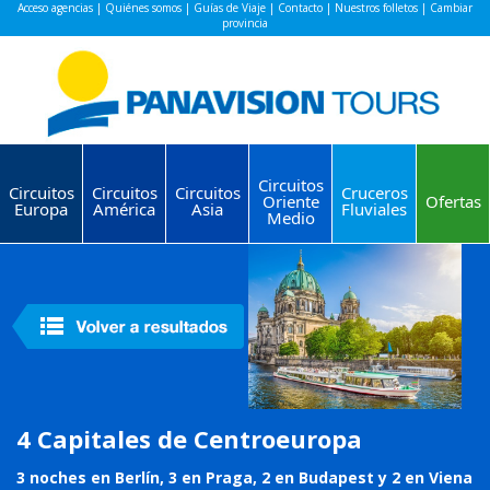
Acceso agencias
|
Quiénes somos
|
Guías de Viaje
|
Contacto
|
Nuestros folletos
|
Cambiar
provincia
Circuitos
Circuitos
Circuitos
Circuitos
Cruceros
Oriente
Ofertas
Europa
América
Asia
Fluviales
Medio
4 Capitales de Centroeuropa
3 noches en Berlín, 3 en Praga, 2 en Budapest y 2 en Viena