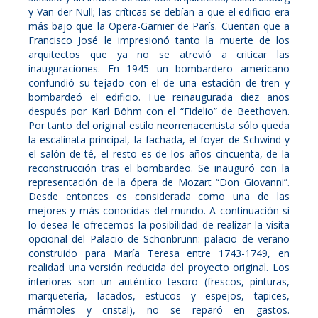
y Van der Nüll; las críticas se debían a que el edificio era
más bajo que la Opera-Garnier de París. Cuentan que a
Francisco José le impresionó tanto la muerte de los
arquitectos que ya no se atrevió a criticar las
inauguraciones. En 1945 un bombardero americano
confundió su tejado con el de una estación de tren y
bombardeó el edificio. Fue reinaugurada diez años
después por Karl Böhm con el “Fidelio” de Beethoven.
Por tanto del original estilo neorrenacentista sólo queda
la escalinata principal, la fachada, el foyer de Schwind y
el salón de té, el resto es de los años cincuenta, de la
reconstrucción tras el bombardeo. Se inauguró con la
representación de la ópera de Mozart “Don Giovanni”.
Desde entonces es considerada como una de las
mejores y más conocidas del mundo. A continuación si
lo desea le ofrecemos la posibilidad de realizar la visita
opcional del Palacio de Schönbrunn: palacio de verano
construido para María Teresa entre 1743-1749, en
realidad una versión reducida del proyecto original. Los
interiores son un auténtico tesoro (frescos, pinturas,
marquetería, lacados, estucos y espejos, tapices,
mármoles y cristal), no se reparó en gastos.