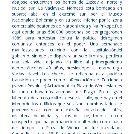
abajose encuentran los barrios de Zizkov al norte y
Nusleal sur. La Václavské Namestí esta bordeada en
suparte alta, en el extremo sur, por el Museo
Nacionalde Bohemia y en su parte inferior por la zona
comercialde peatones de Narodni trida y Na Prikope.Fue
aquí donde unas 500.000 personas se congregaronen
1989 para protestar contra la politica delrégimen
comunista entonces en el poder. Una semanade
manifestaciones culminó con la capitulacióndel
gobierno, sin que se disparara un solo tironi se perdiera
una sola vida, dejando vía libre al primergobierno
democrático en 40 años, presididopor el dramaturgo
Vaclav Havel. Los checos se refierena esta pacifica
transición de poder como laRevolución de Terciopelo
(Nezna Revoluce).Actualmentela Plaza de Wenceslao es
la zona urbanamás animada de Praga. En el gran
laberinto de arcos,ocultos desde la calle, que hay en el
interiorde los edificios que se alzan a ambos lados se
puededisfrutar con una extraña mezcla de cafés,
discotecas,heladerías y salas de cine, todo ello con
unaspecto que ha permanecido inalterado con elpaso
del tiempo. La Plaza de Wenceslao fue trazadapor
Carlos IV, alla por 1348, y cuenta con construccionesde