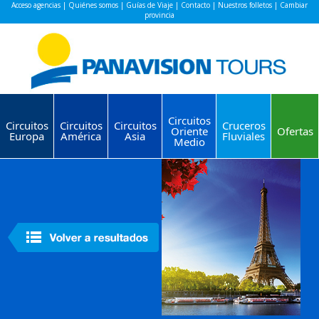
Acceso agencias
|
Quiénes somos
|
Guías de Viaje
|
Contacto
|
Nuestros folletos
|
Cambiar
provincia
Circuitos
Circuitos
Circuitos
Circuitos
Cruceros
Oriente
Ofertas
Europa
América
Asia
Fluviales
Medio