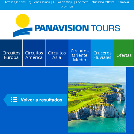
Acceso agencias
|
Quiénes somos
|
Guías de Viaje
|
Contacto
|
Nuestros folletos
|
Cambiar
provincia
Circuitos
Circuitos
Circuitos
Circuitos
Cruceros
Oriente
Ofertas
Europa
América
Asia
Fluviales
Medio