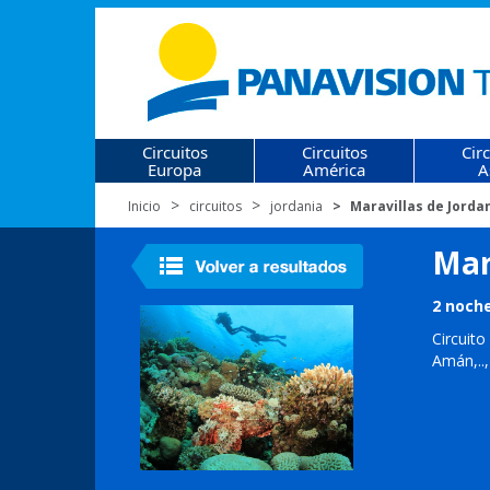
Circuitos
Circuitos
Cir
Europa
América
A
Inicio
circuitos
jordania
Maravillas de Jorda
Mar
2 noch
Circuit
Amán,..,