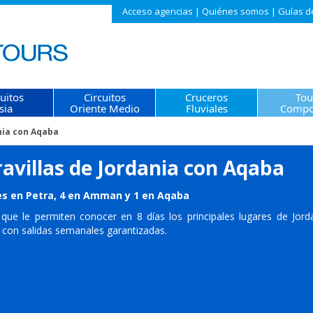
Acceso agencias
|
Quiénes somos
|
Guías d
cuitos
Circuitos
Cruceros
Tou
sia
Oriente Medio
Fluviales
Compo
nia con Aqaba
avillas de Jordania con Aqaba
es en Petra, 4 en Amman y 1 en Aqaba
o que le permiten conocer en 8 días los principales lugares de Jor
 con salidas semanales garantizadas.