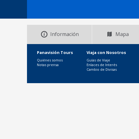
Información
Mapa
Panavisión Tours
Viaja con Nosotros
Quiénes somos
Guías de Viaje
Notas prensa
Enlaces de Interés
Cambio de Divisas