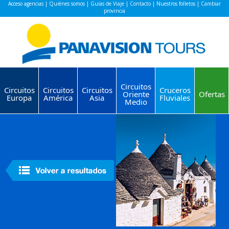
Acceso agencias
|
Quiénes somos
|
Guías de Viaje
|
Contacto
|
Nuestros folletos
|
Cambiar
provincia
Circuitos
Circuitos
Circuitos
Circuitos
Cruceros
Oriente
Ofertas
Europa
América
Asia
Fluviales
Medio