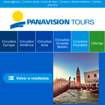
Acceso agencias
|
Quiénes somos
|
Guías de Viaje
|
Contacto
|
Nuestros folletos
|
Cambiar
provincia
Circuitos
Circuitos
Circuitos
Circuitos
Cruceros
Oriente
Ofertas
Europa
América
Asia
Fluviales
Medio