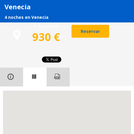
Venecia
4 noches en Venecia
5 días desde
Reservar
930
€