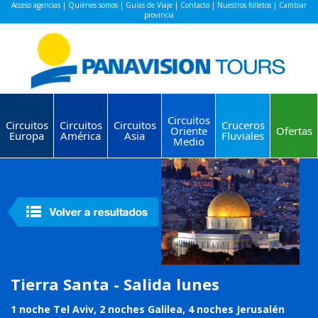
Acceso agencias
|
Quiénes somos
|
Guías de Viaje
|
Contacto
|
Nuestros folletos
|
Cambiar
provincia
Circuitos
Circuitos
Circuitos
Circuitos
Cruceros
Oriente
Ofertas
Europa
América
Asia
Fluviales
Medio
Tierra Santa - Salida lunes
1 noche Tel Aviv, 2 noches Galilea, 4 noches Jerusalén