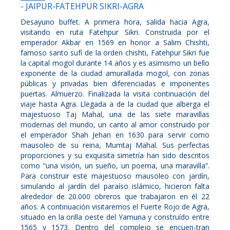
- JAIPUR-FATEHPUR SIKRI-AGRA
Desayuno buffet. A primera hora, salida hacia Agra,
visitando en ruta Fatehpur Sikri. Construida por el
emperador Akbar en 1569 en honor a Salim Chishti,
famoso santo sufí de la orden chishti, Fatehpur Sikri fue
la capital mogol durante 14 años y es asimismo un bello
exponente de la ciudad amurallada mogol, con zonas
públicas y privadas bien diferenciadas e imponentes
puertas. Almuerzo. Finalizada la visita continuación del
viaje hasta Agra. Llegada a de la ciudad que alberga el
majestuoso Taj Mahal, una de las siete maravillas
modernas del mundo, un canto al amor construido por
el emperador Shah Jehan en 1630 para servir como
mausoleo de su reina, Mumtaj Mahal. Sus perfectas
proporciones y su exquisita simetría han sido descritos
como “una visión, un sueño, un poema, una maravilla”.
Para construir este majestuoso mausoleo con jardín,
simulando al jardín del paraíso islámico, hicieron falta
alrededor de 20.000 obreros que trabajaron en él 22
años. A continuación visitaremos el Fuerte Rojo de Agra,
situado en la orilla oeste del Yamuna y construído entre
1565 y 1573. Dentro del complejo se encuen-tran