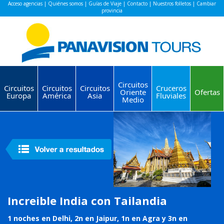
Acceso agencias
|
Quiénes somos
|
Guías de Viaje
|
Contacto
|
Nuestros folletos
|
Cambiar
provincia
Circuitos
Circuitos
Circuitos
Circuitos
Cruceros
Oriente
Ofertas
Europa
América
Asia
Fluviales
Medio
Increible India con Tailandia
1 noches en Delhi, 2n en Jaipur, 1n en Agra y 3n en