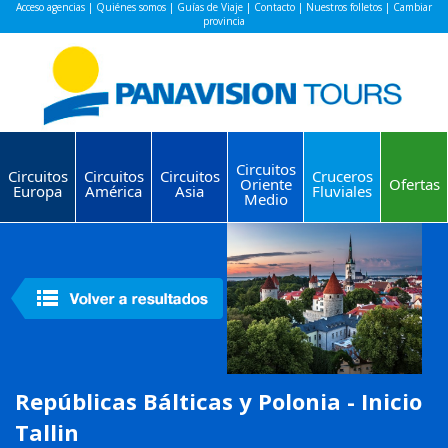
Acceso agencias
|
Quiénes somos
|
Guías de Viaje
|
Contacto
|
Nuestros folletos
|
Cambiar
provincia
Circuitos
Circuitos
Circuitos
Circuitos
Cruceros
Oriente
Ofertas
Europa
América
Asia
Fluviales
Medio
Repúblicas Bálticas y Polonia - Inicio
Tallin