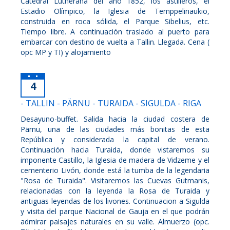
Catedral Lutherana del año 1852, los astilleros, el
Estadio Olímpico, la Iglesia de Temppelinaukio,
construida en roca sólida, el Parque Sibelius, etc.
Tiempo libre. A continuación traslado al puerto para
embarcar con destino de vuelta a Tallin. Llegada. Cena (
opc MP y TI) y alojamiento
4
- TALLIN - PÄRNU - TURAIDA - SIGULDA - RIGA
Desayuno-buffet. Salida hacia la ciudad costera de
Pärnu, una de las ciudades más bonitas de esta
República y considerada la capital de verano.
Continuación hacia Turaida, donde vistaremos su
imponente Castillo, la Iglesia de madera de Vidzeme y el
cementerio Livón, donde está la tumba de la legendaria
"Rosa de Turaida". Visitaremos las Cuevas Gutmanis,
relacionadas con la leyenda la Rosa de Turaida y
antiguas leyendas de los livones. Continuacion a Sigulda
y visita del parque Nacional de Gauja en el que podrán
admirar paisajes naturales en su valle. Almuerzo (opc.