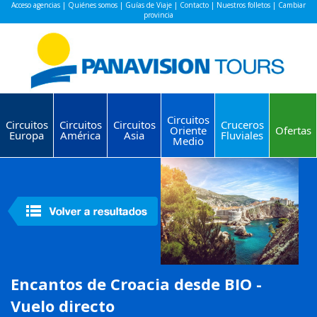
Acceso agencias
|
Quiénes somos
|
Guías de Viaje
|
Contacto
|
Nuestros folletos
|
Cambiar
provincia
Circuitos
Circuitos
Circuitos
Circuitos
Cruceros
Oriente
Ofertas
Europa
América
Asia
Fluviales
Medio
Encantos de Croacia desde BIO -
Vuelo directo