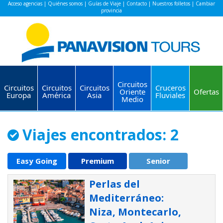
Acceso agencias
|
Quiénes somos
|
Guías de Viaje
|
Contacto
|
Nuestros folletos
|
Cambiar
provincia
Circuitos
Circuitos
Circuitos
Circuitos
Cruceros
Oriente
Ofertas
Europa
América
Asia
Fluviales
Medio
Viajes encontrados: 2
Easy Going
Premium
Senior
Perlas del
Mediterráneo:
Niza, Montecarlo,