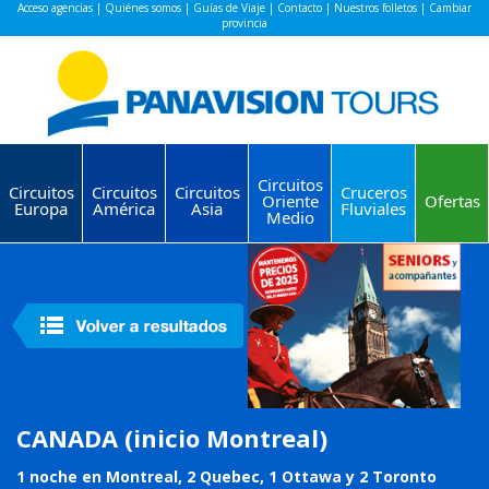
Acceso agencias
|
Quiénes somos
|
Guías de Viaje
|
Contacto
|
Nuestros folletos
|
Cambiar
provincia
Circuitos
Circuitos
Circuitos
Circuitos
Cruceros
Oriente
Ofertas
Europa
América
Asia
Fluviales
Medio
CANADA (inicio Montreal)
1 noche en Montreal, 2 Quebec, 1 Ottawa y 2 Toronto