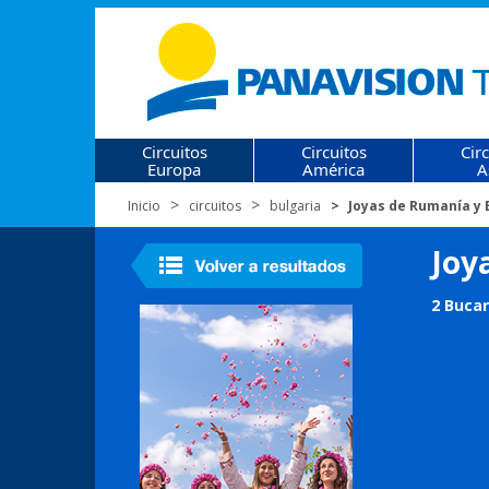
Circuitos
Circuitos
Cir
Europa
América
A
Inicio
circuitos
bulgaria
Joyas de Rumanía y 
Joy
2 Bucar