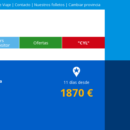
e Viaje
|
Contacto
|
Nuestros folletos
|
Cambiar provincia
rs
Ofertas
"CYL"
sitor
a
11 días desde
1870
€