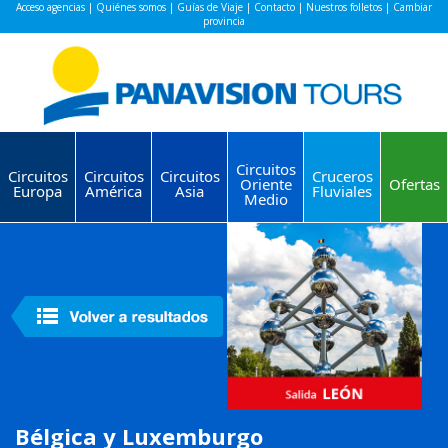
Acceso agencias
|
Quiénes somos
|
Guías de Viaje
|
Contacto
|
Nuestros folletos
|
Cambiar
provincia
Circuitos
Circuitos
Circuitos
Circuitos
Cruceros
Oriente
Ofertas
Europa
América
Asia
Fluviales
Medio
Bélgica y Luxemburgo