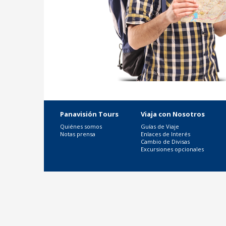
Panavisión Tours
Viaja con Nosotros
Quiénes somos
Guías de Viaje
Notas prensa
Enlaces de Interés
Cambio de Divisas
Excursiones opcionales