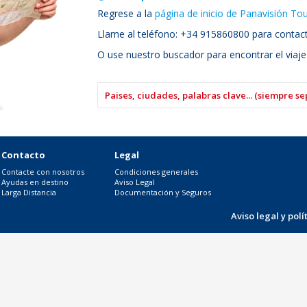
Regrese a la
página de inicio de Panavisión To
Llame al teléfono: +34 915860800 para contacta
O use nuestro buscador para encontrar el viaje
Contacto
Legal
Contacte con nosotros
Condiciones generales
Ayudas en destino
Aviso Legal
Larga Distancia
Documentación y Seguros
Aviso legal y pol