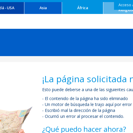
Acceso 
Turism
dá - USA
Asia
África
Religios
¡La página solicitada 
Esto puede deberse a una de las siguientes cau
- El contenido de la página ha sido eliminado
- Un motor de búsqueda le trajo aquí por error
- Escribió mal la dirección de la página
- Ocurrió un error al procesar el contenido.
¿Qué puedo hacer ahora?