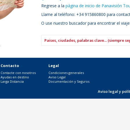
Regrese a la
página de inicio de Panavisión To
Llame al teléfono: +34 915860800 para contacta
O use nuestro buscador para encontrar el viaje
Contacto
Legal
Contacte con nosotros
Condiciones generales
Ayudas en destino
Aviso Legal
Larga Distancia
Documentación y Seguros
Aviso legal y pol