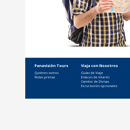
Panavisión Tours
Viaja con Nosotros
Quiénes somos
Guías de Viaje
Notas prensa
Enlaces de Interés
Cambio de Divisas
Excursiones opcionales