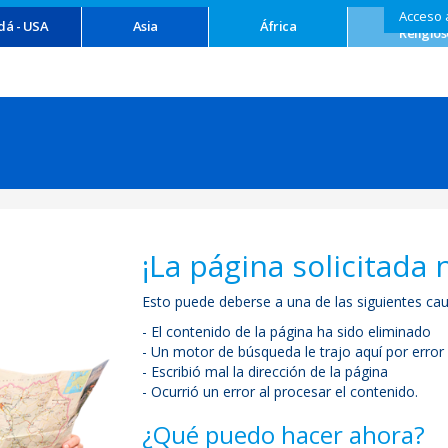
Acceso 
Turism
dá - USA
Asia
África
Religios
¡La página solicitada 
Esto puede deberse a una de las siguientes cau
- El contenido de la página ha sido eliminado
- Un motor de búsqueda le trajo aquí por error
- Escribió mal la dirección de la página
- Ocurrió un error al procesar el contenido.
¿Qué puedo hacer ahora?