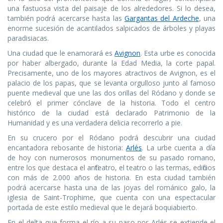
una fastuosa vista del paisaje de los alrededores. Si lo desea,
también podrá acercarse hasta las
Gargantas del Ardeche
, una
enorme sucesión de acantilados salpicados de árboles y playas
paradisiacas.
Una ciudad que le enamorará es
Avignon
. Esta urbe es conocida
por haber albergado, durante la Edad Media, la corte papal.
Precisamente, uno de los mayores atractivos de Avignon, es el
palacio de los papas, que se levanta orgulloso junto al famoso
puente medieval que une las dos orillas del Ródano y donde se
celebró el primer cónclave de la historia. Todo el centro
histórico de la ciudad está declarado Patrimonio de la
Humanidad y es una verdadera delicia recorrerlo a pie.
En su crucero por el Ródano podrá descubrir una ciudad
encantadora rebosante de historia:
Arlés
. La urbe cuenta a día
de hoy con numerosos monumentos de su pasado romano,
entre los que destaca el anfiteatro, el teatro o las termas, edificios
con más de 2.000 años de historia. En esta ciudad también
podrá acercarse hasta una de las joyas del románico galo, la
iglesia de Saint-Trophime, que cuenta con una espectacular
portada de este estilo medieval que le dejará boquiabierto.
En el delta que forma el río a su paso por Arlés se extiende el