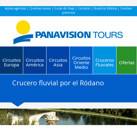
Acceso agencias
|
Quiénes somos
|
Guías de Viaje
|
Contacto
|
Nuestros folletos
|
Cambiar
provincia
Circuitos
Circuitos
Circuitos
Circuitos
Cruceros
Oriente
Ofertas
Europa
América
Asia
Fluviales
Medio
Crucero fluvial por el Ródano