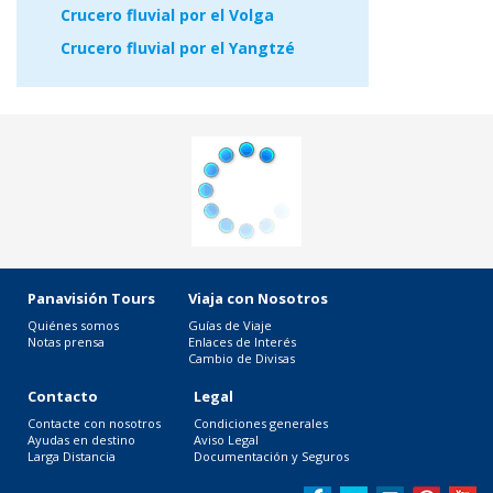
Crucero fluvial por el Volga
Crucero fluvial por el Yangtzé
Panavisión Tours
Viaja con Nosotros
Quiénes somos
Guías de Viaje
Notas prensa
Enlaces de Interés
Cambio de Divisas
Contacto
Legal
Contacte con nosotros
Condiciones generales
Ayudas en destino
Aviso Legal
Larga Distancia
Documentación y Seguros