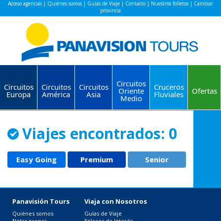
Acceso agencias
|
Quiénes somos
|
Guías de Viaje
|
Contacto
|
Nuestros folletos
|
Cambiar
provincia
Circuitos
Circuitos
Circuitos
Circuitos
Cruceros
Oriente
Ofertas
Europa
América
Asia
Fluviales
Medio
Viajes encontrados: 0
Easy Going
Premium
Senior
Panavisión Tours
Viaja con Nosotros
Quiénes somos
Guías de Viaje
Notas prensa
Enlaces de Interés