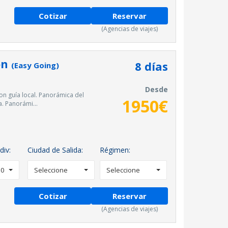
Cotizar
Reservar
(Agencias de viajes)
on
8
días
(Easy Going)
Desde
n guía local. Panorámica del
1950
€
a. Panorámi...
div:
Ciudad de Salida:
Régimen:
0
Seleccione
Seleccione
Cotizar
Reservar
(Agencias de viajes)