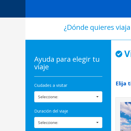
¿Dónde quieres viaja
V
Ayuda para elegir tu
viaje
Elija 
Ciudades a visitar
Seleccione:
Duración del viaje
Seleccione: