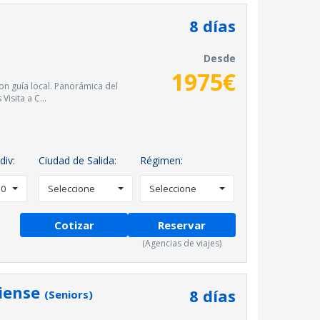
8
días
Desde
1975
€
n guía local. Panorámica del
Visita a C...
div:
Ciudad de Salida:
Régimen:
0
Seleccione
Seleccione
Cotizar
Reservar
(Agencias de viajes)
diense
8
días
(Seniors)