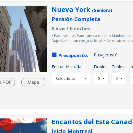
Nueva York
(Seniors)
Pensión Completa
8 días / 6 noches
• Panorámicas Panorámica del Alto Manhattan co
Bajo Manhattan con guía local. • Otros atractivos 
Pasajeros:
0
Presupuesto:
Fecha de salida:
Dobles:
Triples:
In
Seleccione
0
0
Encantos del Este Cana
Inicio Montreal