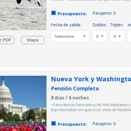
Pasajeros:
0
Presupuesto:
Fecha de salida:
Dobles:
Triples:
In
Seleccione
0
0
Nueva York y Washingt
Pensión Completa
8 días / 6 noches
• Panorámicas Panorámica del Alto Manhattan co
Bajo Manhattan con guía local. Visita de Filadelfi
Pasajeros:
0
Presupuesto: