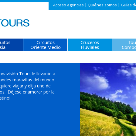
Acceso agencias
|
Quiénes somos
|
Guías d
cuitos
Circuitos
Cruceros
Tou
sia
Oriente Medio
Fluviales
Compo
anavisión Tours le llevarán a
randes maravillas del mundo.
iere viajar y elija uno de
tos. ¡Déjese enamorar por la
stino!