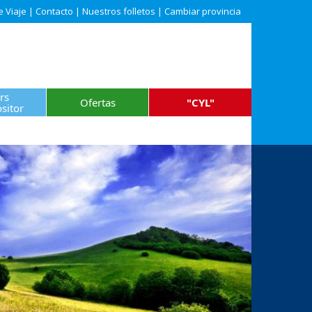
e Viaje
|
Contacto
|
Nuestros folletos
|
Cambiar provincia
rs
Ofertas
"CYL"
sitor