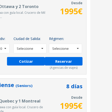
Desde
 Ottawa y 2 Toronto
1995
€
wa con guía local. Crucero de Mil
..
div:
Ciudad de Salida:
Régimen:
0
Seleccione
Seleccione
Cotizar
Reservar
(Agencias de viajes)
diense
8
días
(Seniors)
Desde
 Quebec y 1 Montreal
1995
€
ttawa con guía local. Crucero de
de...