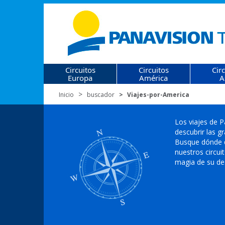
Circuitos
Circuitos
Cir
Europa
América
A
Inicio
buscador
Viajes-por-America
Los viajes de P
descubrir las g
Busque dónde qu
nuestros circui
magia de su de