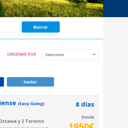
ORDENAR POR
Seleccione
Senior
diense
8
días
(Easy Going)
Desde
 Ottawa y 2 Toronto
1950
€