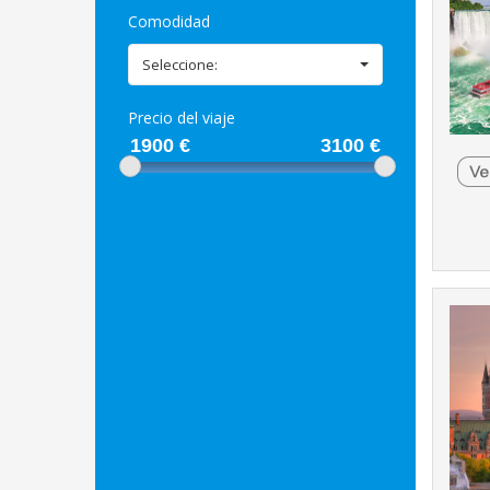
Comodidad
Seleccione:
Precio del viaje
1900
€
3100
€