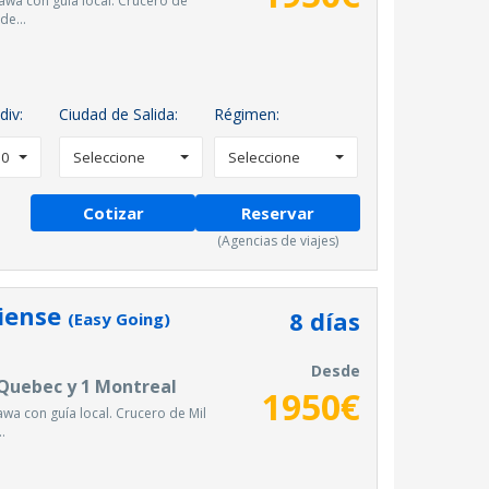
ttawa con guía local. Crucero de
de...
div:
Ciudad de Salida:
Régimen:
0
Seleccione
Seleccione
Cotizar
Reservar
(Agencias de viajes)
diense
8
días
(Easy Going)
Desde
 Quebec y 1 Montreal
1950
€
tawa con guía local. Crucero de Mil
.