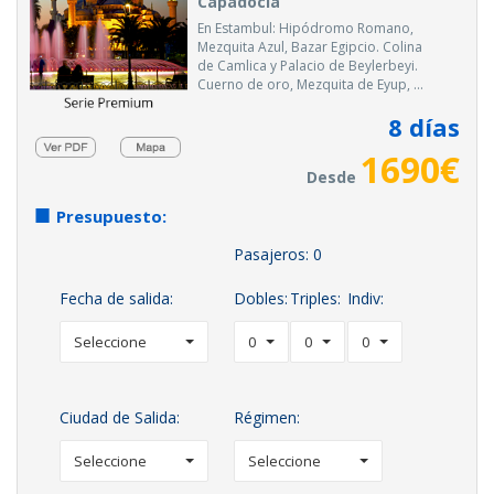
Capadocia
En Estambul: Hipódromo Romano,
Mezquita Azul, Bazar Egipcio. Colina
de Camlica y Palacio de Beylerbeyi.
Cuerno de oro, Mezquita de Eyup, ...
8
días
1690
€
Desde
Presupuesto:
Pasajeros:
0
Fecha de salida:
Dobles:
Triples:
Indiv:
Seleccione
0
0
0
Ciudad de Salida:
Régimen:
Seleccione
Seleccione