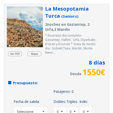
La Mesopotamia
Turca
(Seniors)
2noches en Gaziantep, 2
Urfa,3 Mardin
* Excursion dia completo:
Gaziantep, Halfeti , Urfa, Diyarbakir,
Erzican y Erzurum * Visita de medio
dia : Gobekl Tepe, Mardin, Monte
Nemr...
8
días
1550
€
Desde
Presupuesto:
Pasajeros:
0
Fecha de salida:
Dobles:
Triples:
Indiv:
Seleccione
0
0
0