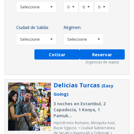
Seleccione
0
0
0
Ciudad de Salida:
Régimen:
Seleccione
Seleccione
Cotizar
Reservar
(Agencias de viajes)
Delicias Turcas
(Easy
Going)
3 noches en Estambul, 2
Capadocia, 1 Konya, 1
Pamuk...
Hipódromo Romano, Mezquita Azul,
Bazar Egipcio. • Ciudad Subterránea
de Seratli o Kayma-kli o Ozkonak. •