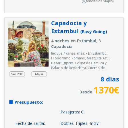
(Agencias de viajes)
Capadocia y
Estambul
(Easy Going)
4 noches en Estambul, 3
Capadocia
Incluye 7 cenas, más: • En Estambul:
Hipódromo Romano, Mezquita Azul,
Bazar Egipcio. Colina de Camlica y
Palacio de Beylerbeyi. Cuerno de...
8
días
1370
€
Desde
Presupuesto:
Pasajeros:
0
Fecha de salida:
Dobles:
Triples:
Indiv: