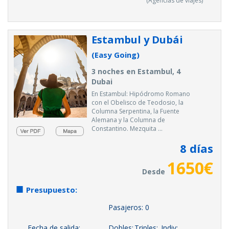
(Agencias de viajes)
Estambul y Dubái
(Easy Going)
3 noches en Estambul, 4
Dubai
En Estambul: Hipódromo Romano
con el Obelisco de Teodosio, la
Columna Serpentina, la Fuente
Alemana y la Columna de
Constantino. Mezquita ...
8
días
1650
€
Desde
Presupuesto:
Pasajeros:
0
Fecha de salida:
Dobles:
Triples:
Indiv: