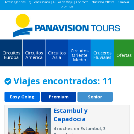
Acceso agencias
|
Quiénes somos
|
Guías de Viaje
|
Contacto
|
Nuestros folletos
|
Cambiar
provincia
Circuitos
Circuitos
Circuitos
Circuitos
Cruceros
Oriente
Ofertas
Europa
América
Asia
Fluviales
Medio
Viajes encontrados: 11
Easy Going
Premium
Senior
Estambul y
Capadocia
4 noches en Estambul, 3