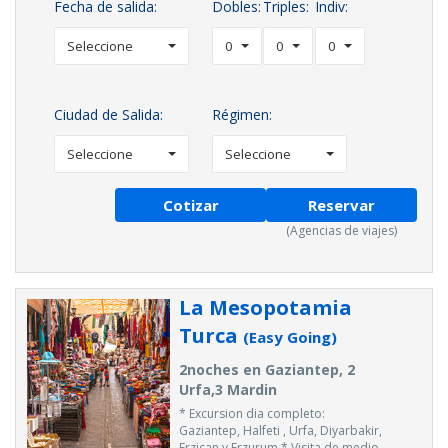
Fecha de salida:
Dobles:
Triples:
Indiv:
Seleccione
0
0
0
Ciudad de Salida:
Régimen:
Seleccione
Seleccione
Cotizar
Reservar
(Agencias de viajes)
La Mesopotamia
Turca
(Easy Going)
2noches en Gaziantep, 2
Urfa,3 Mardin
* Excursion dia completo:
Gaziantep, Halfeti , Urfa, Diyarbakir,
Erzican y Erzurum * Visita de medio