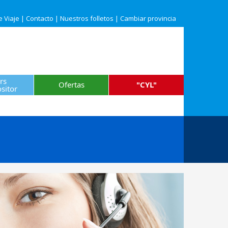
e Viaje
|
Contacto
|
Nuestros folletos
|
Cambiar provincia
rs
Ofertas
"CYL"
sitor