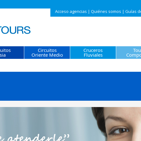
Acceso agencias
|
Quiénes somos
|
Guías d
cuitos
Circuitos
Cruceros
Tou
sia
Oriente Medio
Fluviales
Compo