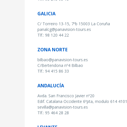
GALICIA
C/ Torreiro 13-15, 7ºb 15003 La Coruña
panalcg@panavision-tours.es
Tlf.: 98 120 44 22
ZONA NORTE
bilbao@panavision-tours.es
C/Bertendona nº4 Bilbao
Tlf.: 94 415 86 33
ANDALUCÍA
Avda. San Francisco Javier nº20
Edif. Catalana Occidente 6ªpta, modulo 614 4101
sevilla@panavision-tours.es
Tlf.: 95 464 28 28