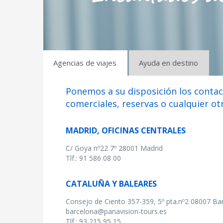
Agencias de viajes
Ayuda en destino
Ponemos a su disposición los contac
comerciales, reservas o cualquier ot
MADRID, OFICINAS CENTRALES
C/ Goya nº22 7º 28001 Madrid
Tlf.: 91 586 08 00
CATALUÑA Y BALEARES
Consejo de Ciento 357-359, 5º pta.nº2 08007 Ba
barcelona@panavision-tours.es
Tlf.: 93 215 95 15