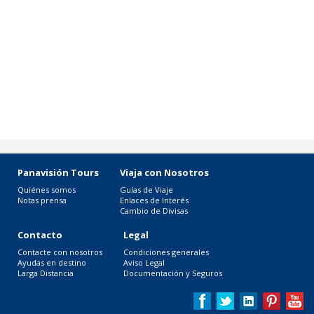
Panavisión Tours
Viaja con Nosotros
Quiénes somos
Guías de Viaje
Notas prensa
Enlaces de Interés
Cambio de Divisas
Contacto
Legal
Contacte con nosotros
Condiciones generales
Ayudas en destino
Aviso Legal
Larga Distancia
Documentación y Seguros