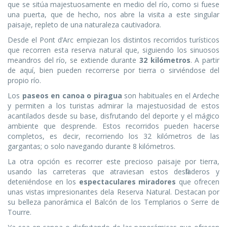
que se sitúa majestuosamente en medio del río, como si fuese
una puerta, que de hecho, nos abre la visita a este singular
paisaje, repleto de una naturaleza cautivadora.
Desde el Pont d’Arc empiezan los distintos recorridos turísticos
que recorren esta reserva natural que, siguiendo los sinuosos
meandros del río, se extiende durante
32 kilómetros
. A partir
de aquí, bien pueden recorrerse por tierra o sirviéndose del
propio río.
Los
paseos en canoa o piragua
son habituales en el Ardeche
y permiten a los turistas admirar la majestuosidad de estos
acantilados desde su base, disfrutando del deporte y el mágico
ambiente que desprende. Estos recorridos pueden hacerse
completos, es decir, recorriendo los 32 kilómetros de las
gargantas; o solo navegando durante 8 kilómetros.
La otra opción es recorrer este precioso paisaje por tierra,
usando las carreteras que atraviesan estos desfiladeros y
deteniéndose en los
espectaculares miradores
que ofrecen
unas vistas impresionantes dela Reserva Natural. Destacan por
su belleza panorámica el Balcón de los Templarios o Serre de
Tourre.