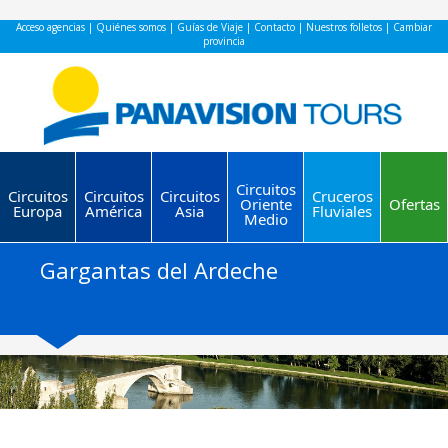
Acceso agencias
|
Quiénes somos
|
Guías de Viaje
|
Contacto
|
Nuestros folletos
|
Cambiar
provincia
Circuitos
Circuitos
Circuitos
Circuitos
Cruceros
Oriente
Ofertas
Europa
América
Asia
Fluviales
Medio
Gargantas del Ardeche