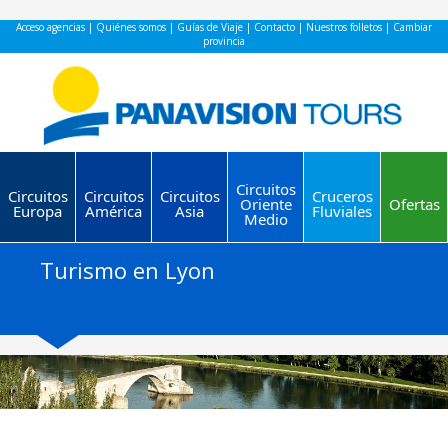
Acceso agencias
|
Quiénes somos
|
Guías de Viaje
|
Contacto
|
Nuestros folletos
|
Cambiar
provincia
Circuitos
Circuitos
Circuitos
Circuitos
Cruceros
Oriente
Ofertas
Europa
América
Asia
Fluviales
Medio
Turismo en Lyon