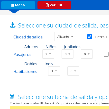
Mapa
Ver PDF
Seleccione su ciudad de salida, pas
Ciudad de salida:
Alicante
Tierra +
Adultos
Niños
Jubilados
Pasajeros
2
0
0
Dobles
Indiv.
Habitaciones
1
0
Seleccione su fecha de salida y opc
Precios base vuelos IB clase A. Ver posibles descuentos o suplem