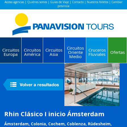
Acceso agencias
|
Quiénes somos
|
Guías de Viaje
|
Contacto
|
Nuestros folletos
|
Cambiar
provincia
Circuitos
Circuitos
Circuitos
Circuitos
Cruceros
Oriente
Ofertas
Europa
América
Asia
Fluviales
Medio
Rhin Clásico I inicio Ámsterdam
Ámsterdam, Colonia, Cochem, Coblenza, Rüdesheim,