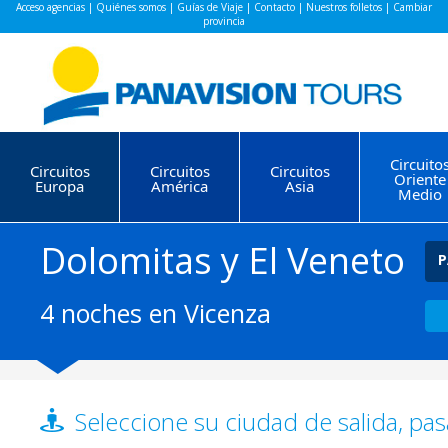
Acceso agencias
|
Quiénes somos
|
Guías de Viaje
|
Contacto
|
Nuestros folletos
|
Cambiar
provincia
Circuito
Circuitos
Circuitos
Circuitos
Oriente
Europa
América
Asia
Medio
Dolomitas y El Veneto
P
4 noches en Vicenza
Seleccione su ciudad de salida, pas