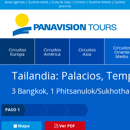
Acceso agencias
|
Quiénes somos
|
Guías de Viaje
|
Contacto
|
Nuestros folletos
|
Cambiar
provincia
Circuito
Circuitos
Circuitos
Circuitos
Oriente
Europa
América
Asia
Medio
Tailandia: Palacios, Tem
3 Bangkok, 1 Phitsanulok/Sukhothai
PASO 1
Mapa
Ver PDF